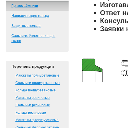
Изготав
Грязесъёмники
Ответ н
Направляющие кольца
Консульт
Защитные кольца
Заявки 
Сальники. Уплотнения для
валов
Перечень продукции
Манжеты полиуретановые
Сальники полиуретановые
Кольца полиуретановые
Манжеты резиновые
Сальники резиновые
Кольца резиновые
Манжеты фторкаучуковые
Сальники фторкаучуковые