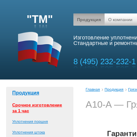
"ТМ"
Продукция
О компании
Изготовление уплотнени
Стандартные и ремонтны
8 (495) 232-232-1
Главная
Продукция
Гряз
Продукция
А10-A — Гр
Срочное изготовление
за 1 час
Уплотнения поршня
Гаранти
Уплотнения штока