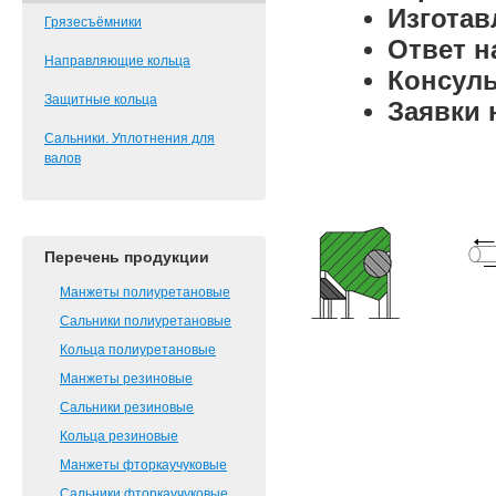
Изготав
Грязесъёмники
Ответ н
Направляющие кольца
Консульт
Защитные кольца
Заявки 
Сальники. Уплотнения для
валов
Перечень продукции
Манжеты полиуретановые
Сальники полиуретановые
Кольца полиуретановые
Манжеты резиновые
Сальники резиновые
Кольца резиновые
Манжеты фторкаучуковые
Сальники фторкаучуковые