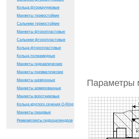
Кольца фторкаучуковые
Манжеты термостойкие
Сальники термостойкие
Манжеты фторопластовые
Сальники фторопластовые
Кольца фторопластовые
Кольца полиамидные
Манжеты гидравлические
Манжеты пневматические
Параметры 
Манжеты шевронные
Манжеты армированные
Манжеты воротниковые
Кольца круглого сечения O-Ring
Манжеты пищевые
Ремкомплекты гидроцилиндров