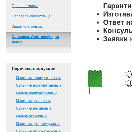
Гаранти
Грязесъёмники
Изготав
Направляющие кольца
Ответ н
Защитные кольца
Консульт
Сальники. Уплотнения для
Заявки 
валов
Перечень продукции
Манжеты полиуретановые
Сальники полиуретановые
Кольца полиуретановые
Манжеты резиновые
Сальники резиновые
Кольца резиновые
Манжеты фторкаучуковые
Сальники фторкаучуковые